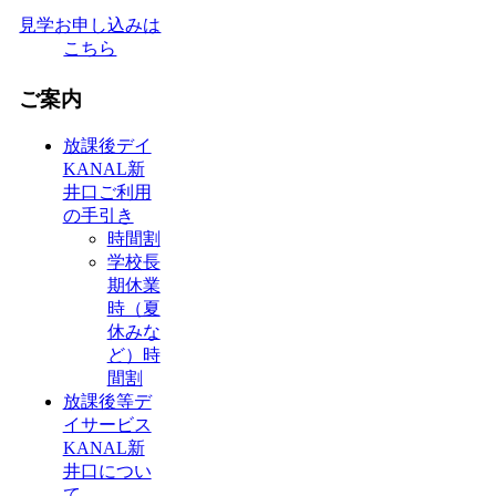
見学お申し込みは
こちら
ご案内
放課後デイ
KANAL新
井口ご利用
の手引き
時間割
学校長
期休業
時（夏
休みな
ど）時
間割
放課後等デ
イサービス
KANAL新
井口につい
て