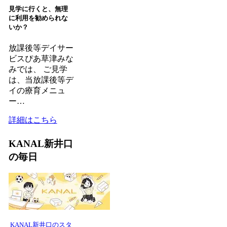
見学に行くと、無理
に利用を勧められな
いか？
放課後等デイサー
ビスぴあ草津みな
みでは、 ご見学
は、当放課後等デ
イの療育メニュ
ー…
詳細はこちら
KANAL新井口
の毎日
KANAL新井口のスタ