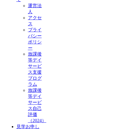
運営法
人
アクセ
ス
プライ
バシー
ポリシ
ー
放課後
等デイ
サービ
ス支援
プログ
ラム
放課後
等デイ
サービ
ス自己
評価
（2024）
見学お申し