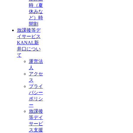
時（夏
休みな
ど）時
間割
放課後等デ
イサービス
KANAL新
井口につい
て
運営法
人
アクセ
ス
プライ
バシー
ポリシ
ー
放課後
等デイ
サービ
ス支援