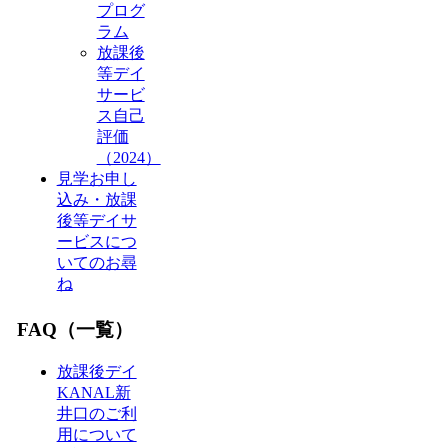
プログ
ラム
放課後
等デイ
サービ
ス自己
評価
（2024）
見学お申し
込み・放課
後等デイサ
ービスにつ
いてのお尋
ね
FAQ（一覧）
放課後デイ
KANAL新
井口のご利
用について