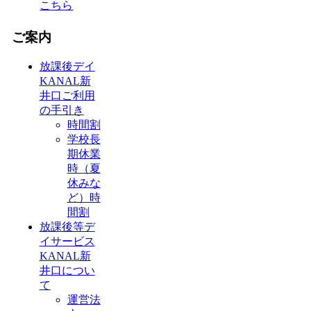
こちら
ご案内
放課後デイ
KANAL新
井口ご利用
の手引き
時間割
学校長
期休業
時（夏
休みな
ど）時
間割
放課後等デ
イサービス
KANAL新
井口につい
て
運営法