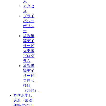
人
アクセ
ス
プライ
バシー
ポリシ
ー
放課後
等デイ
サービ
ス支援
プログ
ラム
放課後
等デイ
サービ
ス自己
評価
（2024）
見学お申し
込み・放課
後等デイサ