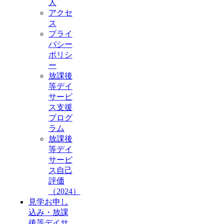
人
アクセ
ス
プライ
バシー
ポリシ
ー
放課後
等デイ
サービ
ス支援
プログ
ラム
放課後
等デイ
サービ
ス自己
評価
（2024）
見学お申し
込み・放課
後等デイサ