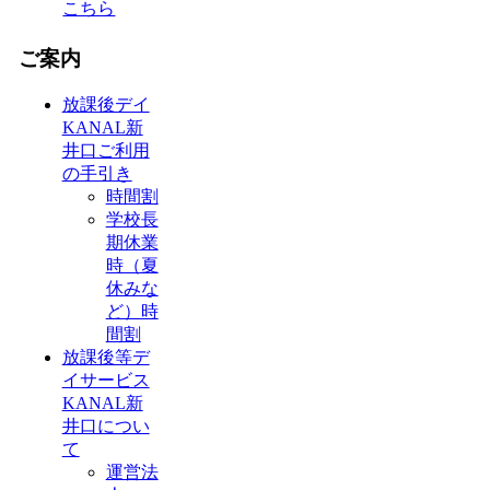
こちら
ご案内
放課後デイ
KANAL新
井口ご利用
の手引き
時間割
学校長
期休業
時（夏
休みな
ど）時
間割
放課後等デ
イサービス
KANAL新
井口につい
て
運営法