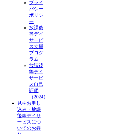
プライ
バシー
ポリシ
ー
放課後
等デイ
サービ
ス支援
プログ
ラム
放課後
等デイ
サービ
ス自己
評価
（2024）
見学お申し
込み・放課
後等デイサ
ービスにつ
いてのお尋