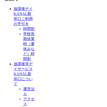
放課後デイ
KANAL新
井口ご利用
の手引き
時間割
学校長
期休業
時（夏
休みな
ど）時
間割
放課後等デ
イサービス
KANAL新
井口につい
て
運営法
人
アクセ
ス