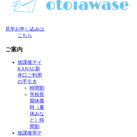
見学お申し込みは
こちら
ご案内
放課後デイ
KANAL新
井口ご利用
の手引き
時間割
学校長
期休業
時（夏
休みな
ど）時
間割
放課後等デ