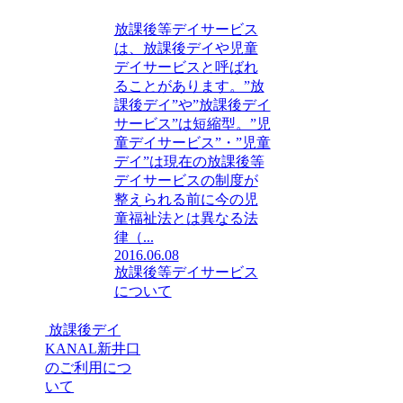
放課後等デイサービス
は、放課後デイや児童
デイサービスと呼ばれ
ることがあります。”放
課後デイ”や”放課後デイ
サービス”は短縮型。”児
童デイサービス”・”児童
デイ”は現在の放課後等
デイサービスの制度が
整えられる前に今の児
童福祉法とは異なる法
律（...
2016.06.08
放課後等デイサービス
について
放課後デイ
KANAL新井口
のご利用につ
いて