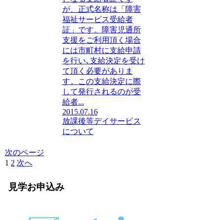
が、正式名称は「障害
福祉サービス受給者
証」です。障害児通所
支援をご利用頂く場合
には市町村に支給申請
を行い､支給決定を受け
て頂く必要がありま
す。この支給決定に際
して発行されるのが受
給者...
2015.07.16
放課後等デイサービス
について
次のページ
1
2
次へ
見学お申込み