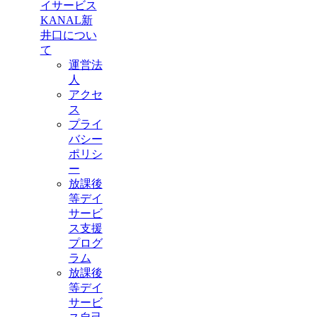
イサービス
KANAL新
井口につい
て
運営法
人
アクセ
ス
プライ
バシー
ポリシ
ー
放課後
等デイ
サービ
ス支援
プログ
ラム
放課後
等デイ
サービ