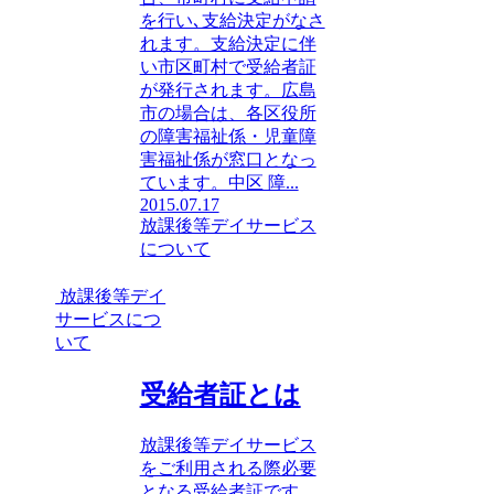
を行い､支給決定がなさ
れます。支給決定に伴
い市区町村で受給者証
が発行されます。広島
市の場合は、各区役所
の障害福祉係・児童障
害福祉係が窓口となっ
ています。中区 障...
2015.07.17
放課後等デイサービス
について
放課後等デイ
サービスにつ
いて
受給者証とは
放課後等デイサービス
をご利用される際必要
となる受給者証です