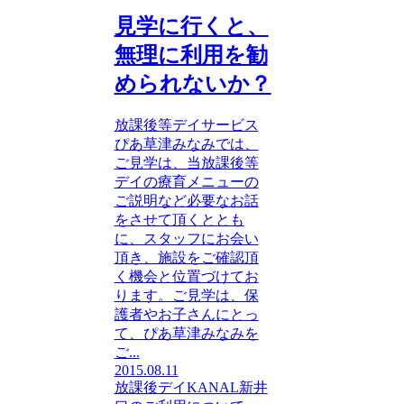
見学に行くと、
無理に利用を勧
められないか？
放課後等デイサービス
ぴあ草津みなみでは、
ご見学は、当放課後等
デイの療育メニューの
ご説明など必要なお話
をさせて頂くととも
に、スタッフにお会い
頂き、施設をご確認頂
く機会と位置づけてお
ります。ご見学は、保
護者やお子さんにとっ
て、ぴあ草津みなみを
ご...
2015.08.11
放課後デイKANAL新井