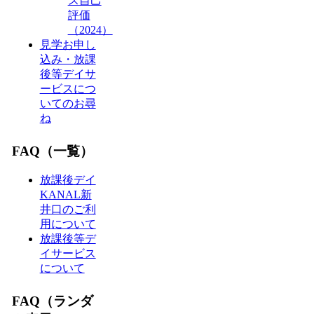
ス自己
評価
（2024）
見学お申し
込み・放課
後等デイサ
ービスにつ
いてのお尋
ね
FAQ（一覧）
放課後デイ
KANAL新
井口のご利
用について
放課後等デ
イサービス
について
FAQ（ランダ